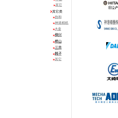
其它
其它类
协和
神港精机
大金
伸兴
樫山
三共
韩子
其它