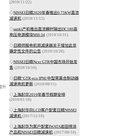
(2019/11/22)
◇
NISSEI日精2020年春推出0.75KW直流
减速机
(2019/11/12)
◇
sanki产机推出直流瞬时输出DC180高
电压电源模块MH-34
(2019/10/31)
◇
日精伺服电机用减速器关于增加此非
确定性文件的公告
(2019/10/28)
◇
NISSEI日精Next GTR中国市场开始发
售
(2019/10/16)
◇
日精“GTR-eco IPM/中型带离合制动器
减速电机更新
(2019/09/11)
旋升
◇
上海起华2019年春节假期安排
(2019/01/18)
◇
上海起华向LCD客户配套日精NISSEI
减速机
(2017/12/19)
◇
上海起华为客户配套IWATA岩田喷涂
产品和NISSEI日精减速机
(2017/08/16)