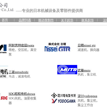
-----专业的日本机械设备及零部件提供商
|
|
|
|
|
首页
品牌列表
振动盘制作
关于起华
联系起华
法
阿耐思特岩田iwata
日精nissei gtr
喷枪，空压机，真空
减速机，换向器
泵
武藤muto
三菱mitsubishi
风机，集尘机
马达，减速电机
SDG昭和电机showa
淀川yodogawa
SDG风机，油雾收集
风机，集尘机，
器
集尘工作台