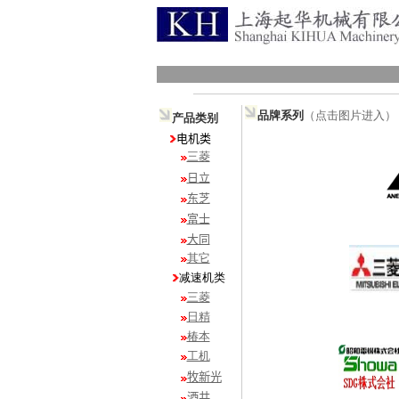
品牌系列
（点击图片进入）
产品类别
电机类
三菱
日立
东芝
富士
大同
其它
减速机类
三菱
日精
椿本
工机
牧新光
酒井