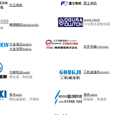
富士电机
日立电机
ougra cluch
小仓离合器制动器
神港精机shinkoseiki
大金液压daikin
东芝伺服velconic
大金润滑daikin
工机减速机gongji
大崎电业osaki
离合器，制动器
青木aoki
酒井sakai
蜗轮减速机，升降机
联轴器，变速机