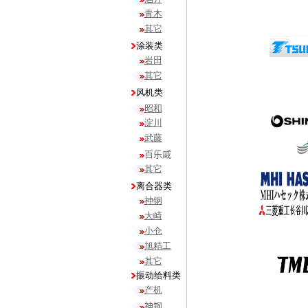
青木
其它
涂装类
岩田
其它
风机类
昭和
淀川
武藤
百乐威
其它
离合器类
神钢
大崎
小仓
旭精工
其它
振动给料类
产机
神钢