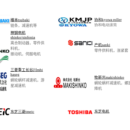
协和kyowa roller
椿本tsubaki
协和电动滚筒
链条，减速机等
神钢电机
shinko/sinfonia
离合制动器，零件供
产机sanki
料机，
零件供料机，涨紧套
振动机，伺服电机
三菱重工长谷川mhi
haseg
牧新光makishinko
蜗轮蜗杆减速机，游
蜗轮蜗杆减速机，螺
星减速机
降机
东芝电机
东芝三菱tmeic