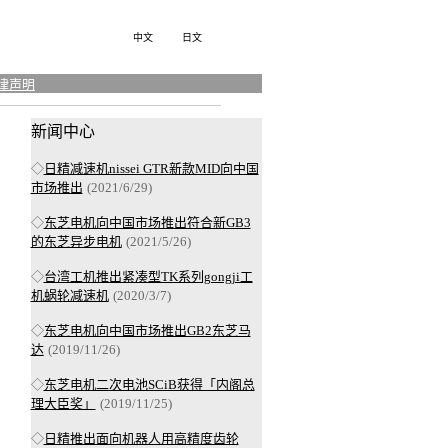
中文
日文
律声明
新闻
中心
◇
日精减速机nissei GTR新款MID向中国
市场推出
(2021/6/29)
◇
东芝电机向中国市场推出符合新GB3
的东芝异步电机
(2021/5/26)
◇
台湾工机推出紧凑型TK系列gongji工
机蜗轮减速机
(2020/3/7)
◇
东芝电机向中国市场推出GB2东芝马
达
(2019/11/26)
◇
东芝电机二次电池SCiB获得「内阁总
理大臣奖」
(2019/11/25)
◇
日精推出面向机器人用高精度齿轮