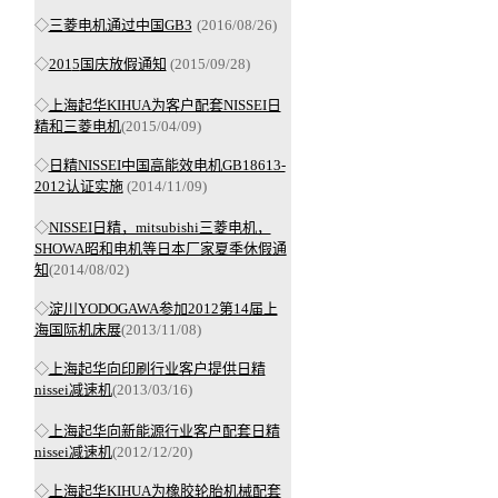
◇
三菱电机通过中国GB3
(2016/08/26)
◇
201
5
国庆放假通知
(2015/09/28)
◇
上海起华KIHUA为客户配套NISSEI日
精和三菱电机
(2015/04/09)
◇
日精NISSEI中国高能效电机GB18613-
2012认证实施
(2014/11/09)
◇
NISSEI日精，mitsubishi三菱电机，
SHOWA昭和电机等日本厂家夏季休假通
知
(2014/08/02)
◇
淀川YODOGAWA参加2012第14届上
海国际机床展
(2013/11/08)
◇
上海起华向印刷行业客户提供日精
nissei减速机
(2013/03/16)
◇
上海起华向新能源行业客户配套日精
nissei减速机
(2012/12/20)
◇
上海起华KIHUA为橡胶轮胎机械配套