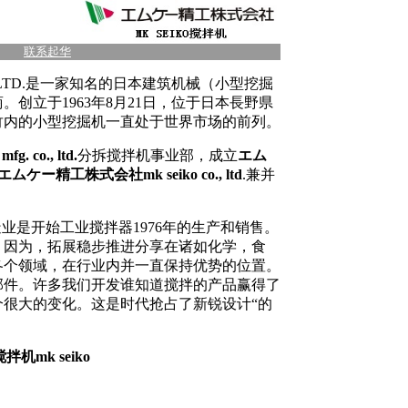
|
联系起华
., LTD.是一家知名的日本建筑机械（小型挖掘
创立于1963年8月21日，位于日本長野県
竹内的小型挖掘机一直处于世界市场的前列。
 co., ltd.
分拆搅拌机事业部，成立
エム
エムケー精工株式会社mk seiko co., ltd
.兼并
业是开始工业搅拌器1976年的生产和销售。
，因为，拓展稳步推进分享在诸如化学，食
各个领域，在行业内并一直保持优势的位置。
部件。许多我们开发谁知道搅拌的产品赢得了
很大的变化。这是时代抢占了新锐设计“的
机mk seiko